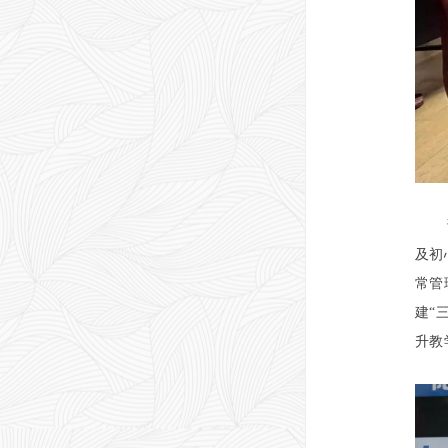
及初
常管
建“
升教