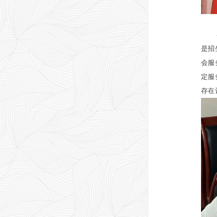
是招
会服
定服
存在