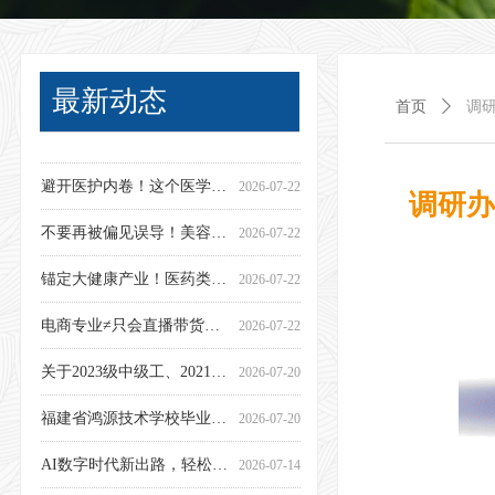
最新动态
首页
ꄲ
调
中考家长收藏！2026 最新择校指南，一文讲透
筑牢防毒思想防线 守护青春健康成长——鸿源技校开展禁毒法治专题讲座
汲取事故教训 压实消防责任——鸿源技校召开消防安全专题部署培训会
福建省鸿源技术学校 2026年暑假致家长一封信
福建省鸿源技术学校关于暂停2026年秋季招生工作的通知
不用高分、零基础也能学！中西烹饪 & 中西面点，一门终身刚需好手艺
行业权威竞技｜全国交通运输行业职业技能大赛福建选拔赛在鸿源开赛
优秀！鸿源技校斩获区级无人机技能竞赛桂冠！
征战省赛丨鸿源无人机学子逐梦蓝天，省级赛场斩获佳绩
隐患排查｜鸿源技校接受人社部门安全专项检查
2026-08-03
2026-07-28
2026-07-22
2026-07-09
2026-06-30
2026-06-28
2026-06-28
2026-06-25
2026-06-18
2026-06-18
避开医护内卷！这个医学小众高薪专业，升学就业双稳定！
2026-07-22
调研办
不要再被偏见误导！美容保健 & 形象设计，美业赛道拥有可观稳定收入
2026-07-22
锚定大健康产业！医药类专业规划，升学、就业双向兜底
2026-07-22
电商专业≠只会直播带货！中高级工分层培养，国内 / 跨境双赛道高薪就业
2026-07-22
关于2023级中级工、2021级高级工毕业证领取的公告
2026-07-20
福建省鸿源技术学校毕业证书自助查询（中高级工-函授-开放教育-自考）
2026-07-20
AI数字时代新出路，轻松解锁OPC创业商机！
2026-07-14