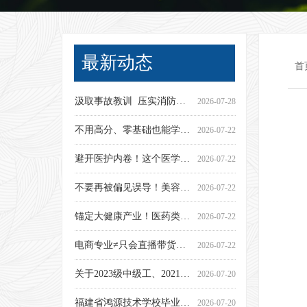
最新动态
首
中考家长收藏！2026 最新择校指南，一文讲透
筑牢防毒思想防线 守护青春健康成长——鸿源技校开展禁毒法治专题讲座
福建省鸿源技术学校 2026年暑假致家长一封信
福建省鸿源技术学校关于暂停2026年秋季招生工作的通知
选对无人机科技赛道，快速实现人生逆袭！
别再误解职教高考！轻松冲统招本科，上岸比高考生更吃香
行业权威竞技｜全国交通运输行业职业技能大赛福建选拔赛在鸿源开赛
优秀！鸿源技校斩获区级无人机技能竞赛桂冠！
征战省赛丨鸿源无人机学子逐梦蓝天，省级赛场斩获佳绩
隐患排查｜鸿源技校接受人社部门安全专项检查
2026-08-03
2026-07-14
2026-07-12
2026-07-09
2026-06-30
2026-06-28
2026-06-28
2026-06-25
2026-06-18
2026-06-18
汲取事故教训 压实消防责任——鸿源技校召开消防安全专题部署培训会
2026-07-28
不用高分、零基础也能学！中西烹饪 & 中西面点，一门终身刚需好手艺
2026-07-22
避开医护内卷！这个医学小众高薪专业，升学就业双稳定！
2026-07-22
不要再被偏见误导！美容保健 & 形象设计，美业赛道拥有可观稳定收入
2026-07-22
锚定大健康产业！医药类专业规划，升学、就业双向兜底
2026-07-22
电商专业≠只会直播带货！中高级工分层培养，国内 / 跨境双赛道高薪就业
2026-07-22
关于2023级中级工、2021级高级工毕业证领取的公告
2026-07-20
福建省鸿源技术学校毕业证书自助查询（中高级工-函授-开放教育-自考）
2026-07-20